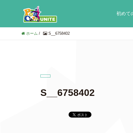
初めて
ホーム
/
S__6758402
S__6758402