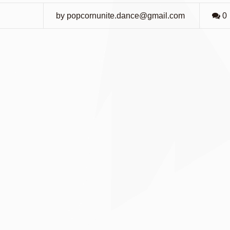
by popcornunite.dance@gmail.com
0