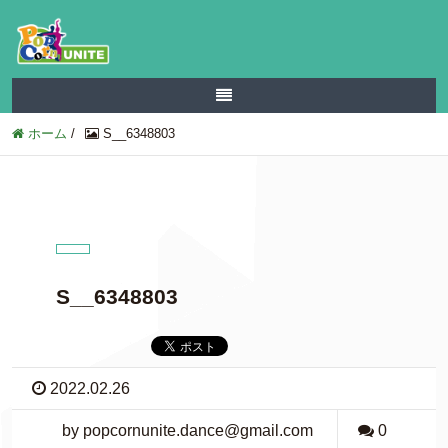
ホーム
/
S__6348803
S__6348803
2022.02.26
by popcornunite.dance@gmail.com
0