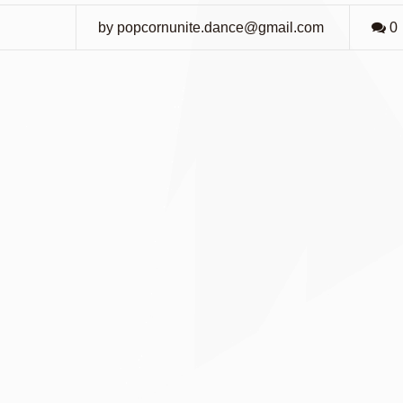
by popcornunite.dance@gmail.com
0