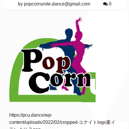
by popcornunite.dance@gmail.com
0
https://pcu.dance/wp-
content/uploads/2022/02/cropped-ユナイトlogo案イ