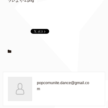
ラレより-2.png
popcornunite.dance@gmail.co
m