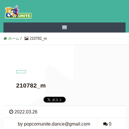
ホーム
/
210782_m
210782_m
2022.03.26
by popcornunite.dance@gmail.com
0