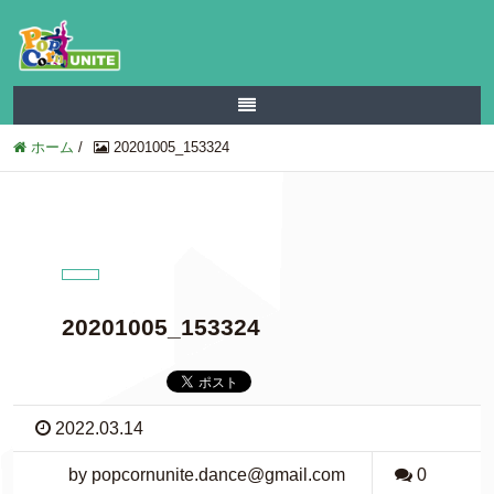
ホーム
/
20201005_153324
20201005_153324
2022.03.14
by popcornunite.dance@gmail.com
0