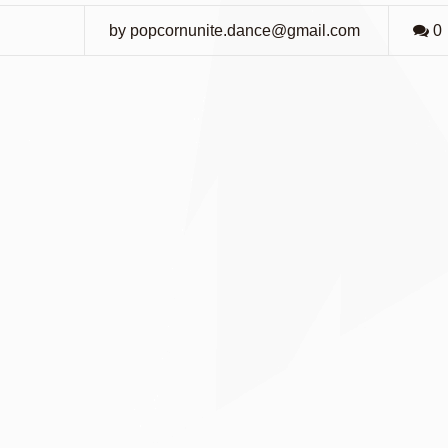
by popcornunite.dance@gmail.com
0