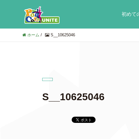
初めて
ホーム
/
S__10625046
S__10625046