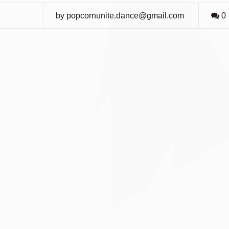
by popcornunite.dance@gmail.com
0