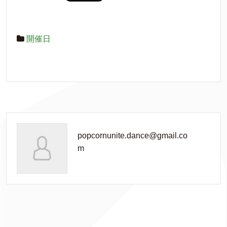
開催日
popcornunite.dance@gmail.co
m