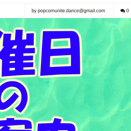
by popcornunite.dance@gmail.com
0