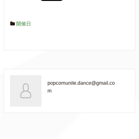
開催日
popcornunite.dance@gmail.co
m