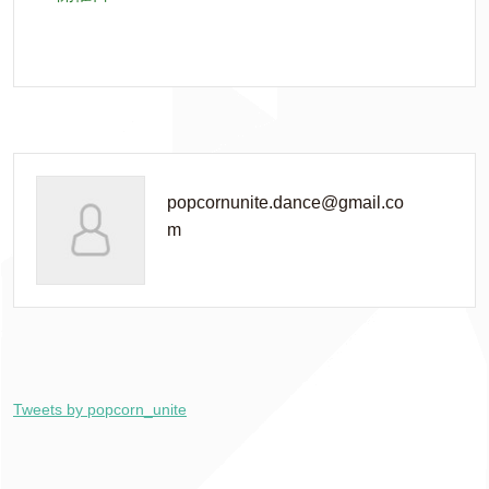
popcornunite.dance@gmail.co
m
Tweets by popcorn_unite