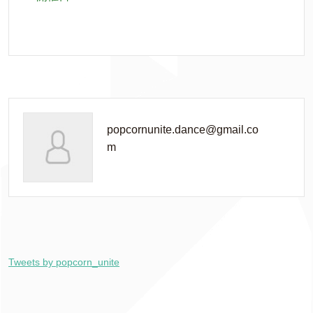
popcornunite.dance@gmail.co
m
Tweets by popcorn_unite