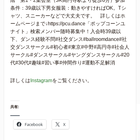
階 第1・2集会室（JR高円寺駅より徒歩6分）参加
条件：39歳以下男女服装：動きやすければOK。Tシ
ャツ、スニーカーなどで大丈夫です。 詳しくはホ
ームページまで↓https://pcu.dance「ポップコーンユ
ナイト」検索メンバー随時募集中！入会時39歳以
下、ダンス経験不問#社交ダンス#ballroomdance#社
交ダンスサークル#初心者#東京#中野#高円寺#社会人
サークル#ダンスサークル#ヤングダンスサークル#20
代#30代#趣味#習い事#仲間作り#運動不足解消
詳しくは
Instagram
をご覧ください。
共有:
Facebook
X