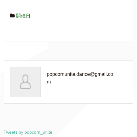
開催日
popcornunite.dance@gmail.co
m
Tweets by popcorn_unite