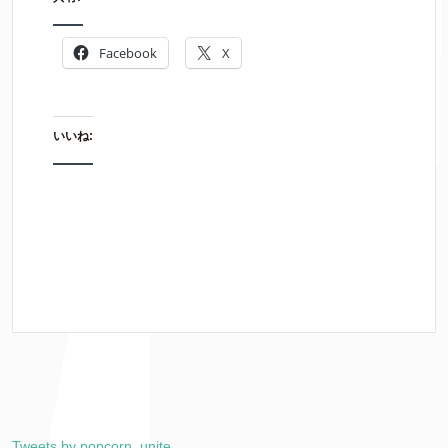
Facebook
X
いいね:
Tweets by popcorn_unite