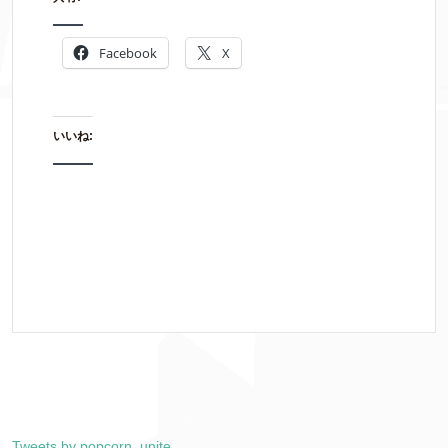
Facebook
X
いいね:
Tweets by popcorn_unite