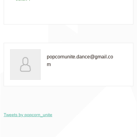
popcornunite.dance@gmail.co
m
Tweets by popcorn_unite